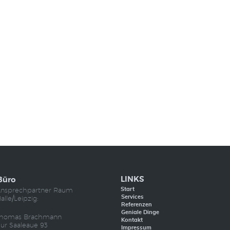
LINKS
Büro
nsprechpartner Raum
Start
alle/Leipzig:
Services
Referenzen
Geniale Dinge
homas Brachmann
Kontakt
ur Saaleaue 93
Impressum